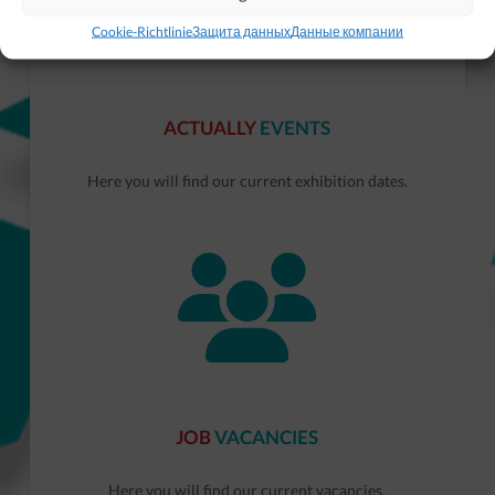
Cookie-Richtlinie
Защита данных
Данные компании
ACTUALLY
EVENTS
Here you will find our current exhibition dates.
JOB
VACANCIES
Here you will find our current vacancies.