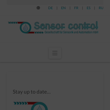
DE
|
EN
|
FR
|
ES
|
RU
Navigation
Stay up to date…