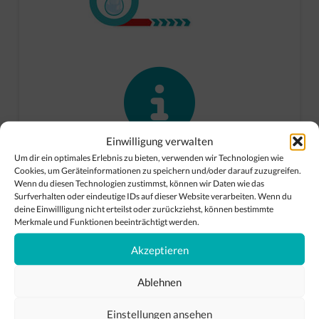
Einwilligung verwalten
Um dir ein optimales Erlebnis zu bieten, verwenden wir Technologien wie
Cookies, um Geräteinformationen zu speichern und/oder darauf zuzugreifen.
Wenn du diesen Technologien zustimmst, können wir Daten wie das
INFO
+
NEWS
Surfverhalten oder eindeutige IDs auf dieser Website verarbeiten. Wenn du
deine Einwillligung nicht erteilst oder zurückziehst, können bestimmte
Here you will find our press releases and appearances
Merkmale und Funktionen beeinträchtigt werden.
at trade fairs.
Akzeptieren
Ablehnen
Einstellungen ansehen